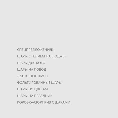
СПЕЦПРЕДЛОЖЕНИЯ!!!
Сет 743 на выписку из ро
ШАРЫ С ГЕЛИЕМ НА БЮДЖЕТ
9 600 pуб.
ШАРЫ ДЛЯ КОГО
ШАРЫ НА ПОВОД
ЛАТЕКСНЫЕ ШАРЫ
ФОЛЬГИРОВАННЫЕ ШАРЫ
Сет №741 на выписку "Гу
ШАРЫ ПО ЦВЕТАМ
8 900 pуб.
ШАРЫ НА ПРАЗДНИК
КОРОБКА-СЮРПРИЗ С ШАРАМИ
Сет шаров №662 на выпис