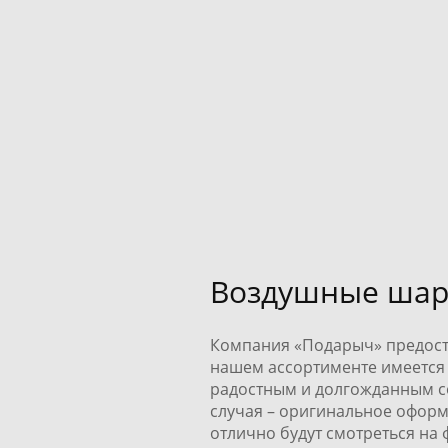
7 990 pуб.
Шары на выписку со сло
5 450 pуб.
Воздушные шар
Компания «Подарыч» предоста
нашем ассортименте имеется
радостным и долгожданным со
случая – оригинальное оформ
отлично будут смотреться на