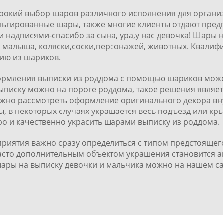
ирокий выбор шаров различного исполнения для органи
ьгированные шары, также многие клиенты отдают пред
надписями-спасибо за сына, ура,у нас девочка! Шары н
 малыша, коляски,соски,персонажей, животных. Квали
ию из шариков.
ормления выписки из роддома с помощью шариков може
писку можно на пороге роддома, такое решения являет
жно рассмотреть оформление оригинального декора вну
ы, в некоторых случаях украшается весь подъезд или кр
 и качественно украсить шарами выписку из роддома.
риятия важно сразу определиться с типом предстоящего
асто дополнительным объектом украшения становится а
шары на выписку девочки и мальчика можно на нашем са