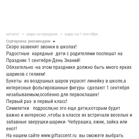
каталог
>
шары на праздник
>
шары на 1 сентября
Сортировка:
рекомендуем
Скоро зазвенят звонки в школах!
Радостные нарядные дети с родителями поспешат на
Праздник 1 сентября-День Знаний!
Обязательно -на этом празднике должно быть много ярких
шариков с гелием!
Букеты из воздушных шаров украсят линейку в школе,а
интересные фольгированные фигуры сделают 1 сентября
незабываемым,особенно для первоклашек!
Первый раз- в первый класс!
Семилетки подросли,но это еще дети,которым будет
важно и интересно ,чтобы в классе их встречали веселые и
забавные зверушки-шарики- Чебурашка, ежик, зайка или
енот!
На нашем сайте www.giftaccent.ru вы сможете выбрать