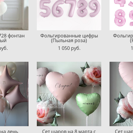
728 фонтан
Фольгированные цифры
Фольги
вый
(Пыльная роза)
(
pуб.
1 050 pуб.
1
 на день
Сет шаров на 8 марта с
Сет шар