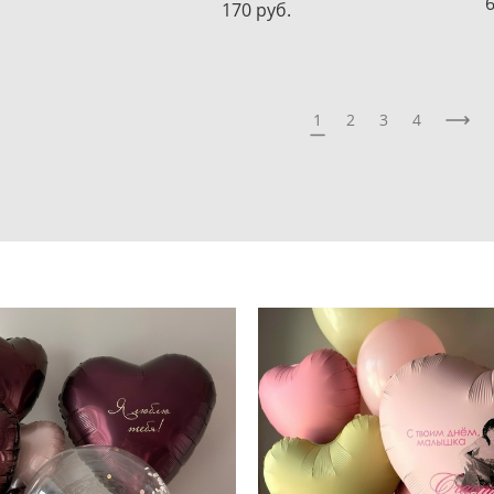
6
170 pуб.
1
2
3
4