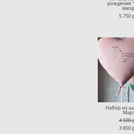
рождения 
звезд
5 750 
Набор из ш
Мар
4 500 
3 850 