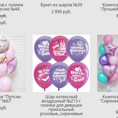
ов с гелием
Букет из шаров №39
Композ
вочке №44
"Лучшей
2 890 pуб.
pуб.
3
pуб.
в "Пупсик-
Шар латексный
Композ
" №67
воздушный №213 с
"Сиренев
гелием для девушки
pуб.
прикольные
6
розовые,,сиреневые