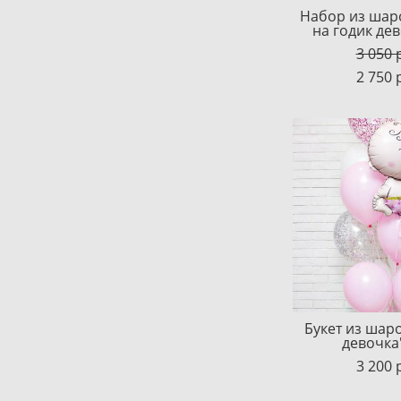
Набор из шар
на годик де
3 050 
2 750 
Букет из шаро
девочка
3 200 