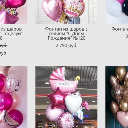
 из шаров
Фонтан из шаров с
Фонтан
 "Поцелуй"
гелием "C Днем
2
8
Рождения" №120
pуб.
2 790 pуб.
pуб.