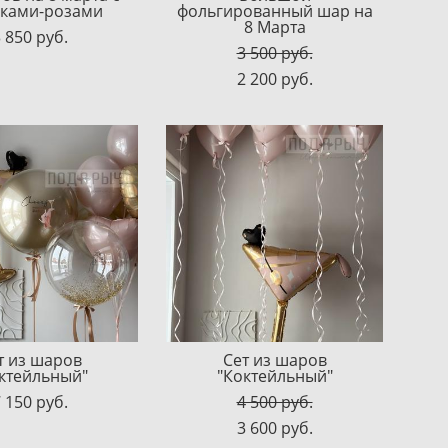
ками-розами
фольгированный шар на
8 Марта
 850 pуб.
3 500 pуб.
2 200 pуб.
т из шаров
Сет из шаров
ктейльный"
"Коктейльный"
 150 pуб.
4 500 pуб.
3 600 pуб.