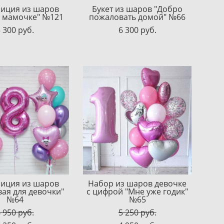
иция из шаров
Букет из шаров "Добро
 мамочке" №121
пожаловать домой" №66
 300 pуб.
6 300 pуб.
иция из шаров
Набор из шаров девочке
ая для девочки"
с цифрой "Мне уже годик"
№64
№65
 950 pуб.
5 250 pуб.