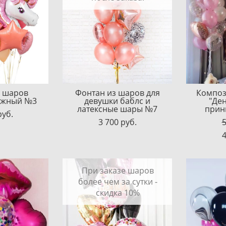
з шаров
Фонтан из шаров для
Композ
ежный №3
девушки баблс и
"Де
латексные шары №7
прин
pуб.
3 700 pуб.
5
4
При заказе шаров
более чем за сутки -
скидка 10%