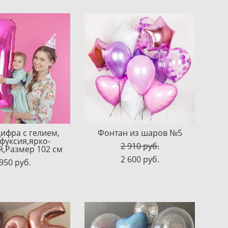
цифра с гелием,
Фонтан из шаров №5
 фуксия,ярко-
2 910 pуб.
,Размер 102 см
2 600 pуб.
950 pуб.