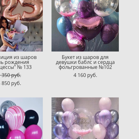
иция из шаров
Букет из шаров для
нь рождения
девушки баблс и сердца
цессы" № 133
фольгрованные №102
 350 pуб.
4 160 pуб.
 850 pуб.