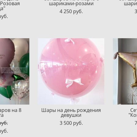
"Розовая
шариками-розами
шари
а"
4 250 pуб.
3
pуб.
аров на 8
Шары на день рождения
Се
та
девушки
"Ко
pуб.
3 500 pуб.
7
pуб.