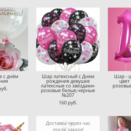
 с днём
Шар латексный с Днем
Шар - 
ния
рождения девушке
цвет
латексные со звездами-
розовый
pуб.
розовые белые,черные
№207
160 pуб.
Доставка через час
после заказа!