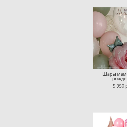
Шары маме
рожде
5 950 