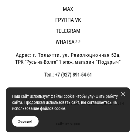
MAX
ГРУППА VK
TELEGRAM
WHATSAPP
Адрес: г.
Тольятти, ул. Революционная 52а,
ТРК "Русь-на-Волге" 1 этаж,
магазин "Подарыч"
Тел.:
+7 (927) 891-54-61
Наш сайт использует файлы cookie чтобы улучшить работу
Согласие на обработку персональных данных
и
сайта. Продолжая использовать сайт, вы соглашаетесь на
политика конфиденциальности
использование файлов cookie.
Хорошо!
сайт от vigbo