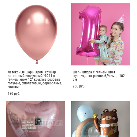
Латексные шары Хром 12"Шар
Шар - цифра с гелием, цвет
латексный воздушный №211 с
фуксия,ярко-розовый,Размер 102
гелием хром 12" круглые розовые
см
голубые, фиолетовые, серебряные,
950 pуб.
золотые
180 pуб.