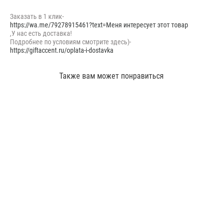
Заказать в 1 клик-
https://wa.me/79278915461?text=Меня интересует этот товар
,У нас есть доставка!
Подробнее по условиям смотрите здесь)-
https://giftaccent.ru/oplata-i-dostavka
Также вам может понравиться
Латексные шары Хром 12"Шар латексный воздушный №211 с гелием хром
12" круглые розовые голубые, фиолетовые, серебряные, золотые
180 pуб.
Шар латексный воздушный №220 с гелием с любовью приколы-3 цвета
140 pуб.
Воздушный праздник -шары с гелием-13
Шары на выписку