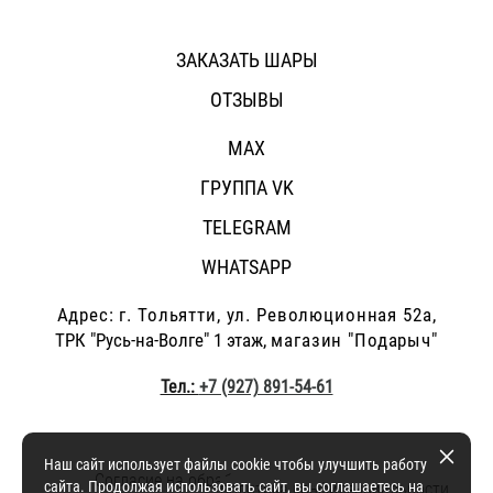
ЗАКАЗАТЬ ШАРЫ
ОТЗЫВЫ
MAX
ГРУППА VK
TELEGRAM
WHATSAPP
Адрес: г.
Тольятти, ул. Революционная 52а,
ТРК "Русь-на-Волге" 1 этаж,
магазин "Подарыч"
Тел.:
+7 (927) 891-54-61
Наш сайт использует файлы cookie чтобы улучшить работу
Согласие на обработку персональных данных
и
сайта. Продолжая использовать сайт, вы соглашаетесь на
политика конфиденциальности