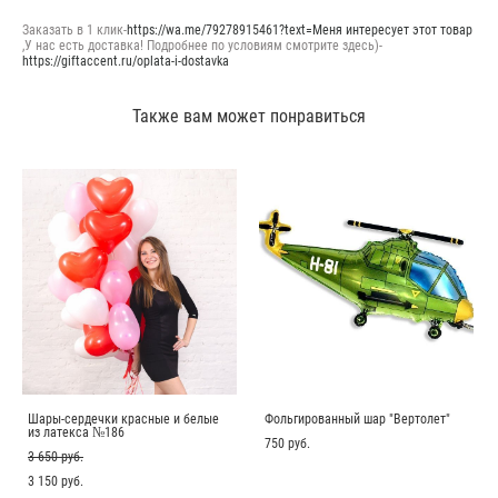
Заказать в 1 клик-
https://wa.me/79278915461?text=Меня интересует этот товар
,У нас есть доставка! Подробнее по условиям смотрите здесь)-
https://giftaccent.ru/oplata-i-dostavka
Также вам может понравиться
Шары-сердечки красные и белые
Фольгированный шар "Вертолет"
из латекса №186
750 pуб.
3 650 pуб.
3 150 pуб.