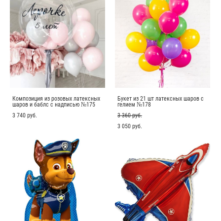
Композиция из розовых латексных
Букет из 21 шт латексных шаров с
шаров и баблс с надписью №175
гелием №178
3 740 pуб.
3 360 pуб.
3 050 pуб.