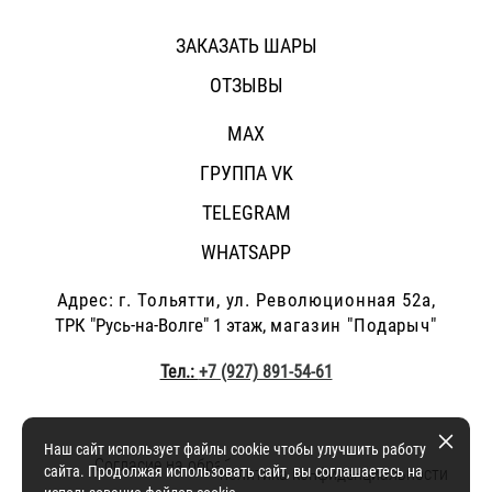
ЗАКАЗАТЬ ШАРЫ
ОТЗЫВЫ
MAX
ГРУППА VK
TELEGRAM
WHATSAPP
Адрес: г.
Тольятти, ул. Революционная 52а,
ТРК "Русь-на-Волге" 1 этаж,
магазин "Подарыч"
Тел.:
+7 (927) 891-54-61
Наш сайт использует файлы cookie чтобы улучшить работу
Согласие на обработку персональных данных
и
сайта. Продолжая использовать сайт, вы соглашаетесь на
политика конфиденциальности