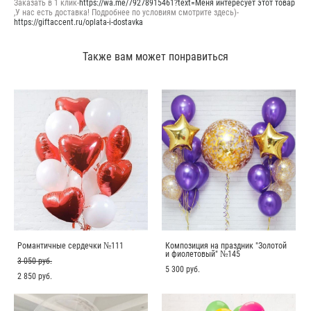
Заказать в 1 клик-
https://wa.me/79278915461?text=Меня интересует этот товар
,У нас есть доставка! Подробнее по условиям смотрите здесь)-
https://giftaccent.ru/oplata-i-dostavka
Также вам может понравиться
Романтичные сердечки №111
Композиция на праздник "Золотой
и фиолетовый" №145
3 050 pуб.
5 300 pуб.
2 850 pуб.