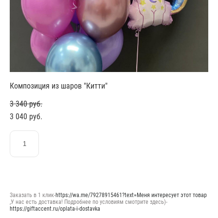
Композиция из шаров "Китти"
3 340 pуб.
3 040 pуб.
ЗАКАЗАТЬ
Заказать в 1 клик-
https://wa.me/79278915461?text=Меня интересует этот товар
,У нас есть доставка! Подробнее по условиям смотрите здесь)-
https://giftaccent.ru/oplata-i-dostavka