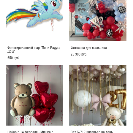
Фольгированный шар "Пони Радуга
Фотозона для мальчика
Дэш"
25 300 pуб.
650 pуб.
Набор в 14 февраля - Мишка с
Сет №719 интерьер на день