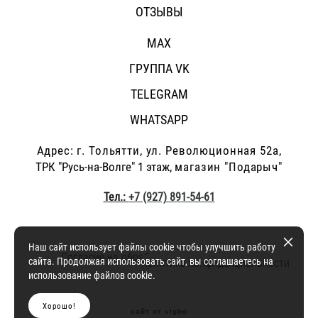
ОТЗЫВЫ
MAX
ГРУППА VK
TELEGRAM
WHATSAPP
Адрес: г.
Тольятти, ул. Революционная 52а,
ТРК "Русь-на-Волге" 1 этаж,
магазин "Подарыч"
Тел.:
+7 (927) 891-54-61
Наш сайт использует файлы cookie чтобы улучшить работу
Согласие на обработку персональных данных
и
сайта. Продолжая использовать сайт, вы соглашаетесь на
политика конфиденциальности
использование файлов cookie.
Хорошо!
сайт от vigbo