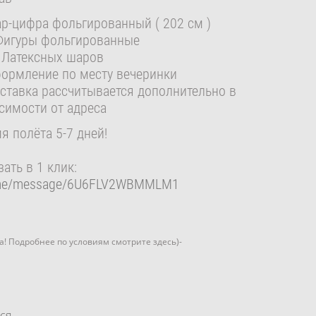
р-цифра фольгированный ( 202 см )
Фигуры фольгированные
 Латексных шаров
ормление по месту вечеринки
ставка рассчитывается дополнительно в
симости от адреса
я полёта 5-7 дней!
зать в 1 клик:
me/message/6U6FLV2WBMMLM1
ка! Подробнее по условиям смотрите здесь)-
ся