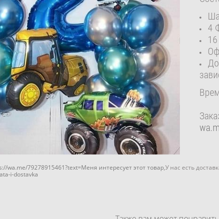
Ша
4 
16
Оф
До
зави
Врем
Зака
wa.
ps://wa.me/79278915461?text=Меня интересует этот товар
,У нас есть достав
lata-i-dostavka
Также вам может понравить