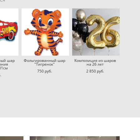
ный шар
Фольгированный шар
Композиция из шаров
лния
"Тигренок"
на 26 лет
81см
750 pуб.
2 850 pуб.
.