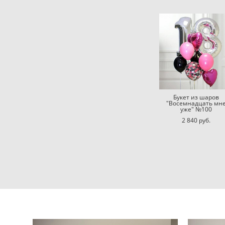
Букет из шаров
"Восемнадцать мн
уже" №100
2 840 pуб.