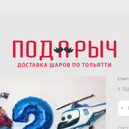
Комп
9 750
Сос