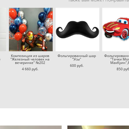
Композиция из шаров
Фольгированный шар
Фольгирован
е
"Железный человек на
"Усы"
"Тачки Мо
вечеринке" №202
МакКуин",
600 pуб.
4 660 pуб.
850 pуб