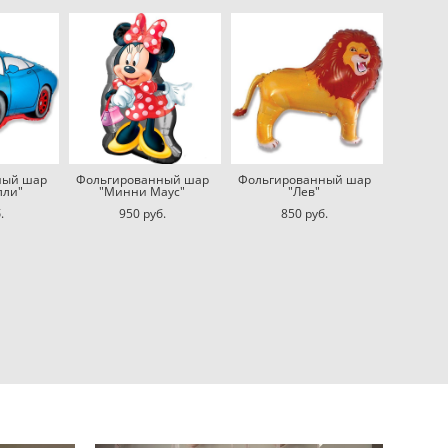
ный шар
Фольгированный шар
Фольгированный шар
лли"
"Минни Маус"
"Лев"
.
950 pуб.
850 pуб.