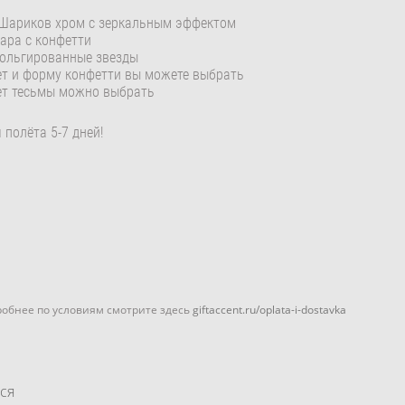
Шариков хром с зеркальным эффектом
ара с конфетти
ольгированные звезды
т и форму конфетти вы можете выбрать
т тесьмы можно выбрать
 полёта 5-7 дней!
дробнее по условиям смотрите здесь
giftaccent.ru/oplata-i-dostavka
ся