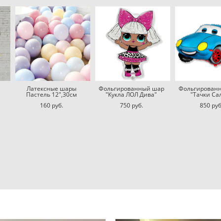
Латексные шары
Фольгированный шар
Фольгирован
Пастель 12",30см
"Кукла ЛОЛ Дива"
"Тачки Са
160 pуб.
750 pуб.
850 pуб