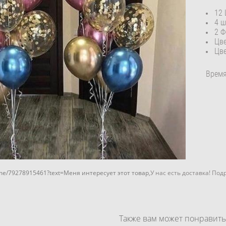
12 
4 ш
2 Ф
Цве
Цве
Время
me/79278915461?text=Меня интересует этот товар
,У нас есть доставка! По
Также вам может понравить