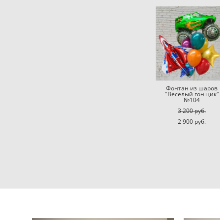
Фонтан из шаров
"Веселый гонщик"
№104
3 200 pуб.
2 900 pуб.