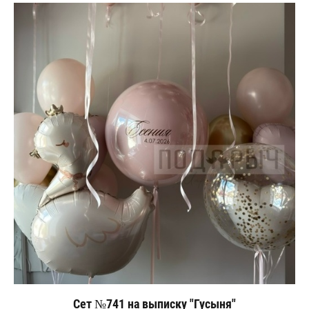
Сет №741 на выписку "Гусыня"