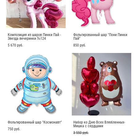
Композиция из шаров Пинки Пай -
Фольгированный шар "Пони Пинки
Звезда вечеринки №124
Пай"
5 670 pуб.
850 pуб.
Фольгированный шар "Космонавт"
Набор ко Дню Всех Влюбленных-
Мишка с сердцами
750 pуб.
3 550 pуб.