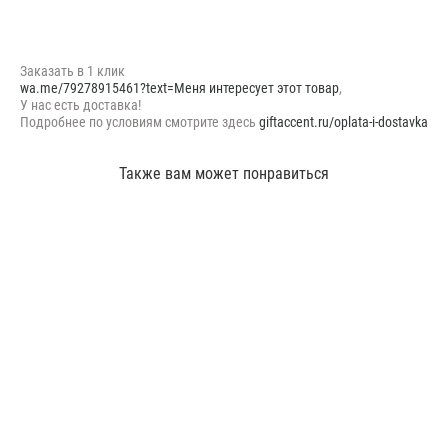
Заказать в 1 клик
wa.me/79278915461?text=Меня интересует этот товар
,
У нас есть доставка!
Подробнее по условиям смотрите здесь
giftaccent.ru/oplata-i-dostavka
Также вам может понравиться
Фонтан из шаров Единорог нежный №3
3 500 pуб.
Фонтан из шаров №5
2 910 pуб.
2 600 pуб.