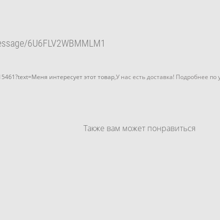
essage/6U6FLV2WBMMLM1
15461?text=Меня интересует этот товар
,У нас есть доставка! Подробнее по
Также вам может понравиться
Фольгированный шар "Леди
Фольгированный шар "Челове
Баг"
паук"
750 pуб.
850 pуб.
Фотозона "Микки Пати"
25 200 pуб.