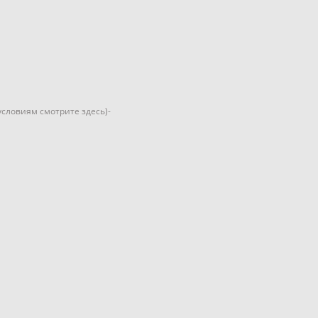
 условиям смотрите здесь)-
к-