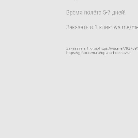
Время полёта 5-7 дней!
Заказать в 1 клик:
wa.me/m
Заказать в 1 клик-
https://wa.me/792789
https://giftaccent.ru/oplata-i-dostavka
Фонтан из шаров красное-белое
№61
3 150 pуб.
2 750 pуб.