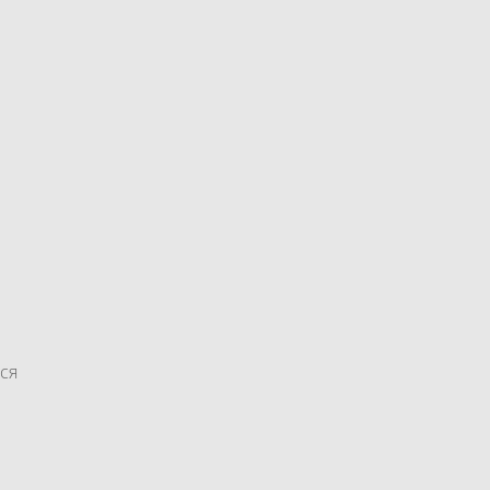
ся
отой и фиолетовый" №145
б.