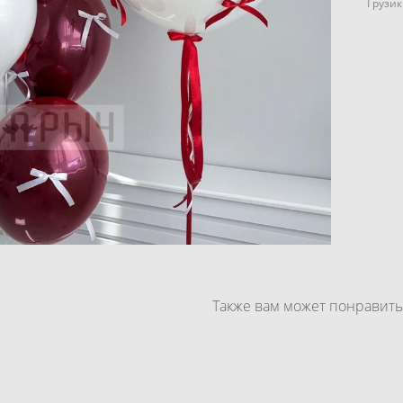
Грузик
Также вам может понравить
аров "Третий юбилей" № 132
Композиция на праздник "Зол
6 150 pуб.
5 300 pу