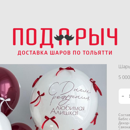
Шары
5 000
Состав
Баблс
Декор-
Связк