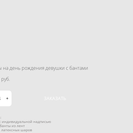
 на день рождения девушки c бантами
 pуб.
ЗАКАЗАТЬ
:
 с индивидуальной надписью
банты из лент
а латексных шаров